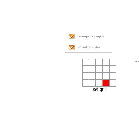
stampa la pagina
chiudi finestra
sei qui