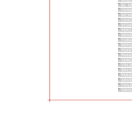
GUAT
EL S
HOND
NICA
COST
ECUA
PERÚ
MÉSS
CUBA
REPU
PUER
PANA
VENE
COLO
BOLI
PARA
ARGE
CHIL
URUG